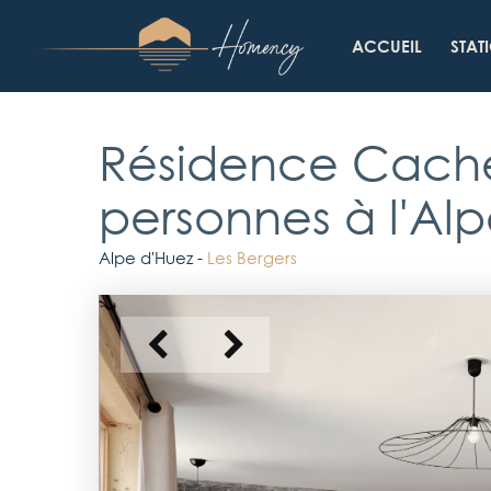
Skip
to
ACCUEIL
STAT
main
content
Résidence Cach
personnes à l'
Alp
Alpe d'Huez -
Les Bergers