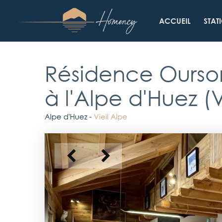
Skip
to
ACCUEIL
STAT
main
content
Résidence Ourso
à l'
Alpe d'Huez (V
Alpe d'Huez -
Vieil Alpe