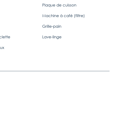
Plaque de cuisson
e
Machine à café (filtre)
Grille-pain
clette
Lave-linge
ux