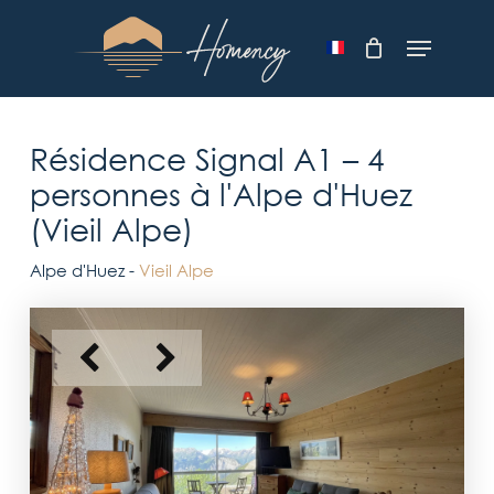
Skip
Menu
to
main
content
Résidence Signal A1
– 4
personnes à l'
Alpe d'Huez
(Vieil Alpe)
Alpe d'Huez -
Vieil Alpe