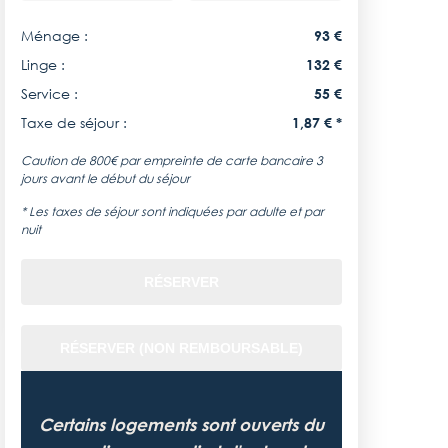
Ménage :
93 €
Linge :
132 €
Service :
55 €
Taxe de séjour :
1,87 € *
Caution de 800€ par empreinte de carte bancaire 3
jours avant le début du séjour
* Les taxes de séjour sont indiquées par adulte et par
nuit
RÉSERVER
RÉSERVER (NON REMBOURSABLE)
Certains logements sont ouverts du