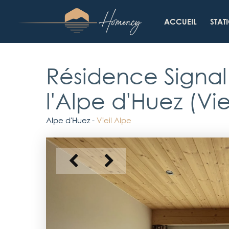
Skip
to
ACCUEIL
STAT
main
content
Résidence Signal
l'
Alpe d'Huez (Vie
Alpe d'Huez -
Vieil Alpe