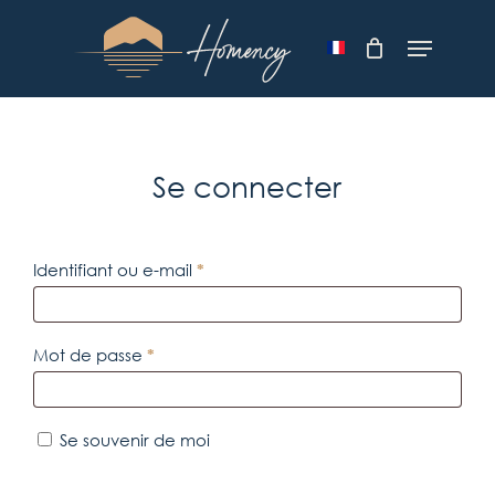
Skip
Menu
to
main
content
Se connecter
Obligatoire
Identifiant ou e-mail
*
Obligatoire
Mot de passe
*
Se souvenir de moi